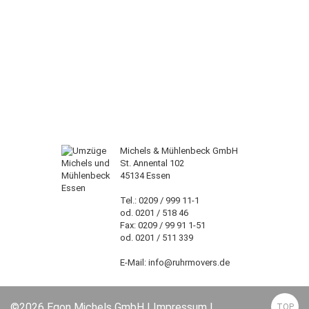
Michels & Mühlenbeck GmbH
St. Annental 102
45134 Essen
Tel.: 0209 / 999 11-1
od. 0201 / 518 46
Fax: 0209 / 99 91 1-51
od. 0201 / 511 339
E-Mail: info@ruhrmovers.de
©2026 Egon Michels GmbH |
Impressum
|
TOP