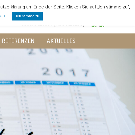
zerklärung am Ende der Seite. Klicken Sie auf „Ich stimme zu“,
NSPRECHPARTNER
DOWNLOADS
KONTAKT
gen
Ich stimme zu
0800/6424357
(KOSTENLOS)
REFERENZEN
AKTUELLES