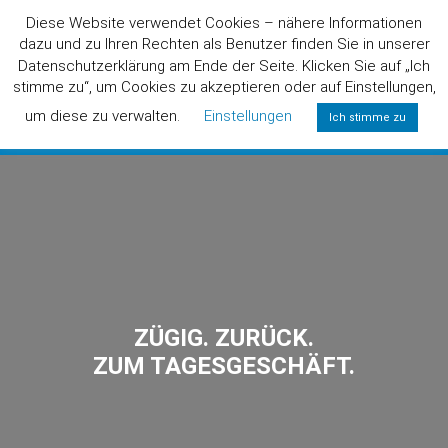
Diese Website verwendet Cookies – nähere Informationen
dazu und zu Ihren Rechten als Benutzer finden Sie in unserer
Datenschutzerklärung am Ende der Seite. Klicken Sie auf „Ich
stimme zu“, um Cookies zu akzeptieren oder auf Einstellungen,
um diese zu verwalten.
Einstellungen
Ich stimme zu
0800/6424357
(KOSTENLOS)
ZÜGIG. ZURÜCK.
ZUM TAGESGESCHÄFT.