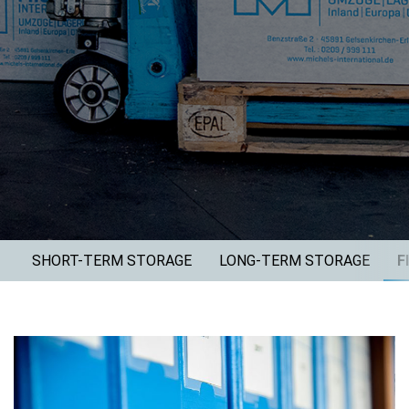
SHORT-TERM STORAGE
LONG-TERM STORAGE
F