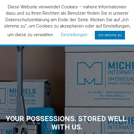
Diese Website verwendet Cookies – nähere Informationen
dazu und zu Ihren Rechten als Benutzer finden Sie in unserer
Datenschutzerklärung am Ende der Seite. Klicken Sie auf „Ich
stimme zu“, um Cookies zu akzeptieren oder auf Einstellungen,
um diese zu verwalten.
Einstellungen
Ich stimme zu
0800/6424357
(FREE)
YOUR POSSESSIONS. STORED WELL.
WITH US.